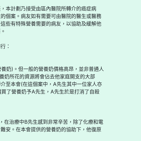
張，本計劃乃接受由區內醫院所轉介的癌症病
友的個案。病友如有需要可由醫院的醫生或醫務
予這些有特殊營養需要的病友，以協助及緩解他
要。
同行：
營養奶)。但一般的營養奶價格高昂，並非普通人
養奶所花的資源將會佔去他家庭開支的大部
介至本會(在這個案中，A先生其中一位家人亦
購買了營養奶予A先生，A先生於是打消了自殺
，在治療中B先生感到非常辛苦，除了化療和電
食難安。在本會提供的營養奶的協助下，他復原