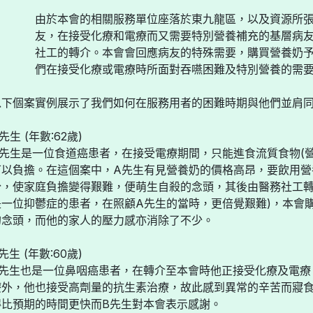
由於本會的相關服務單位座落於東九龍區，以及資源所
友，在接受化療和電療而又需要特別營養補充的基層病
社工的轉介。本會會回應病友的特殊需要，購買營養奶
們在接受化療或電療時所面對吞嚥困難及特別營養的需
以下個案實例展示了我們如何在服務用者的困難時期與他們並肩
先生 (年數:62歲)
A先生是一位食道癌患者，在接受電療期間，只能進食流質食物(
可以負擔。在這個案中，A先生有見營養奶的價格高昂，要飲用營
份，使家庭負擔變得艱難，便萌生自殺的念頭，其後由醫務社工轉
是一位抑鬱症的患者，在照顧A先生的當時，更倍覺艱難)，本會
的念頭，而他的家人的壓力感亦消除了不少。
先生 (年數:60歲)
B先生也是一位鼻咽癌患者，在轉介至本會時他正接受化療及電療
療外，他也接受高劑量的抗生素治療，故此感到異常的辛苦而寢
得比預期的時間更快而B先生對本會表示感謝。