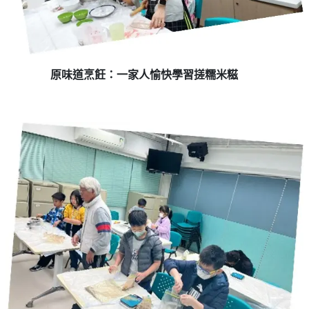
原味道烹飪：一家人愉快學習搓糯米糍