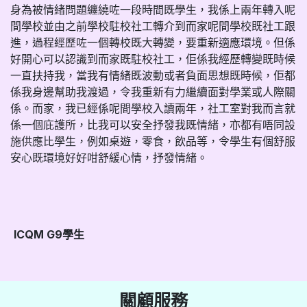
身為被情緒問題纏繞咗一段時間既學生，我係上兩年轉入呢
間學校並由之前學校駐校社工轉介到而家呢間學校既社工跟
進，過程經歷咗一個轉校既大轉變，要重新適應環境。但係
好開心可以認識到而家既駐校社工，佢係我經歷轉變既時候
一直扶持我，當我有情緒既波動或者負面思想既時候，佢都
係我身邊幫助我渡過，令我重新有力繼續面對學業或人際關
係。而家，我已經係呢間學校入讀兩年，社工室對我而言就
係一個庇護所，比我可以安全抒發我既情緒，亦都有唔同設
施供應比學生，例如桌遊，零食，飲品等，令學生有個舒服
安心既環境好好咁舒緩心情，抒發情緒。
​
ICQM G9學生
關顧服務